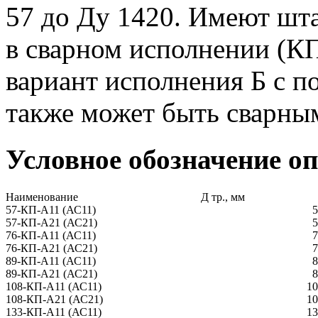
57 до Ду 1420. Имеют шт
в сварном исполнении (КП
вариант исполнения Б с 
также может быть сварны
Условное обозначение о
Наименование
Д тр., мм
57-КП-А11 (АС11)
5
57-КП-А21 (АС21)
5
76-КП-А11 (АС11)
7
76-КП-А21 (АС21)
7
89-КП-А11 (АС11)
8
89-КП-А21 (АС21)
8
108-КП-А11 (АС11)
10
108-КП-А21 (АС21)
10
133-КП-А11 (АС11)
13