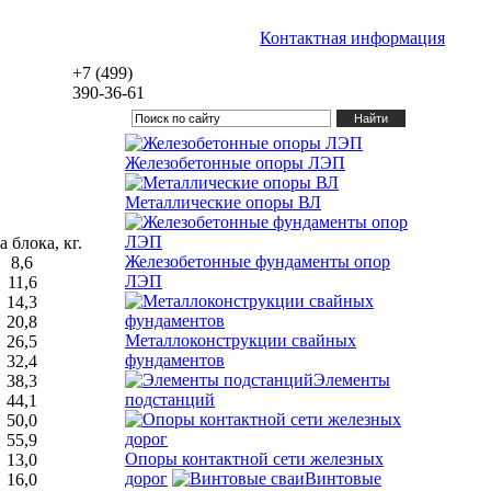
Контактная информация
+7 (499)
390-36-61
Железобетонные опоры ЛЭП
Металлические опоры ВЛ
 блока, кг.
Железобетонные фундаменты опор
8,6
ЛЭП
11,6
14,3
20,8
Металлоконструкции свайных
26,5
фундаментов
32,4
Элементы
38,3
подстанций
44,1
50,0
55,9
Опоры контактной сети железных
13,0
дорог
Винтовые
16,0